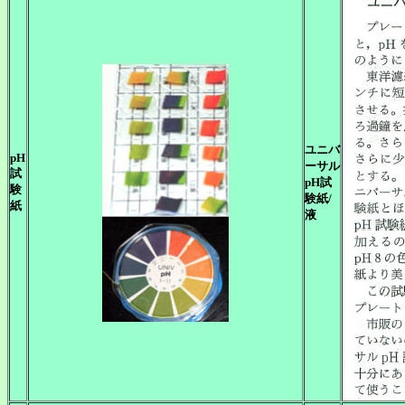
ユニバ
pH
ーサル
試
pH試
験
験紙/
紙
液