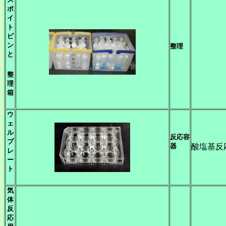
ポ
イ
ト
ビ
ン
整理
と
整
理
箱
ウ
ェ
ル
反応容
プ
器
酸塩基反
レ
ー
ト
気
体
反
応