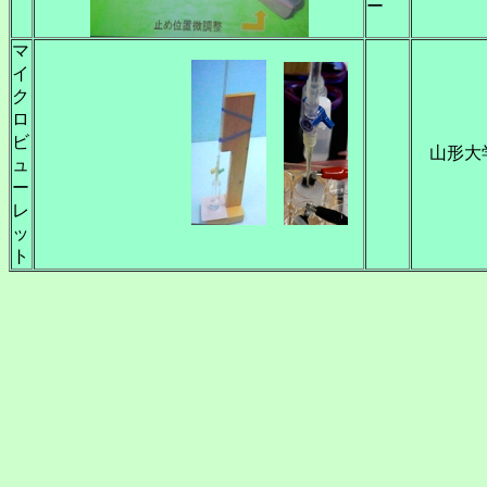
ー
マ
イ
ク
ロ
ビ
山形大学
ュ
ー
レ
ッ
ト