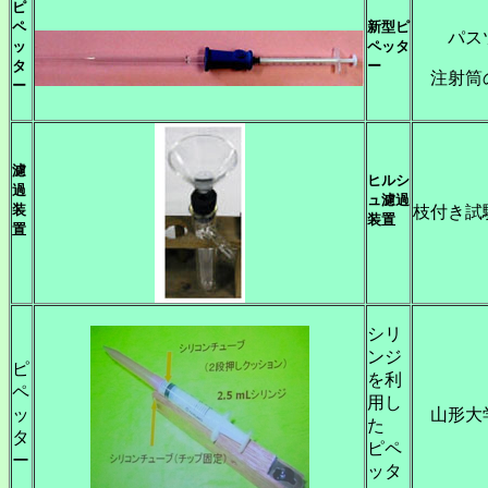
ピ
ペ
新型ピ
パスツ
ッ
ペッタ
タ
ー
注射筒の
ー
濾
ヒルシ
過
ュ濾過
装
枝付き試
装置
置
シリ
ンジ
ピ
を利
ペ
用し
ッ
山形大学
た
タ
ピペ
ー
ッタ