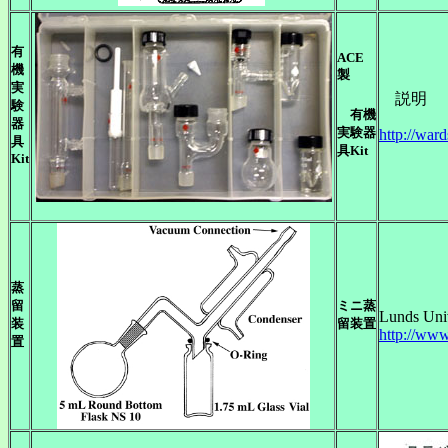
有
ACE
機
製
実
説明
験
有機
器
実験器
http://wa
具
具Kit
Kit
蒸
留
ミニ蒸
Lunds Uni
装
留装置
http://www
置