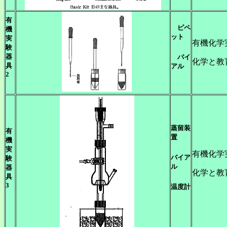
有
ピペ
機
ット
実
有機化学
験
器
バイ
化学と教
具
アル
2
蒸留装
有
置
機
実
有機化学
バイア
験
ル
器
化学と教
具
3
温度計