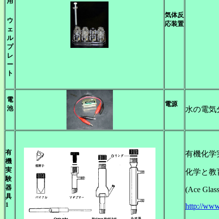
用
気体反
ウ
応装置
ェ
ル
プ
レ
ー
ト
電
電源
池
水の電気
有
有機化学
機
実
化学と教
験
器
(Ace Glass
具
1
http://www