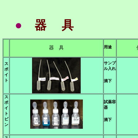
●
器 具
用途
器 具
使
サンプ
ス
ル入れ
ポ
イ
ト
滴下
ス
試薬容
ポ
器
イ
ト
ビ
滴下
ン
ス